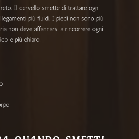
to. Il cervello smette di trattare ogni
egamenti più fluidi. I piedi non sono più
ria non deve affannarsi a rincorrere ogni
co e più chiaro.
so
orpo