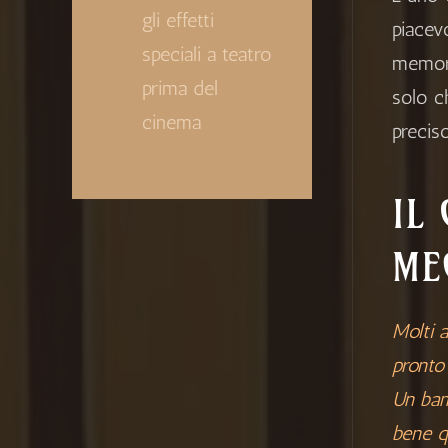
gli effetti
piacev
speciali a teatro
memori
prima del
solo c
cinema
preciso
IL
ME
Molti 
pronto 
Un bam
bene q