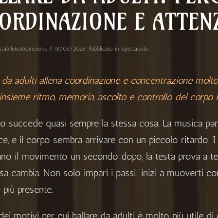
ORDINAZIONE E ATTEN
stabileteatroinsieme
il
18/03/2026
. Pubblicato in
Spettacolo
.
e da adulti allena coordinazione e concentrazione molto 
insieme ritmo, memoria, ascolto e controllo del corpo
izio succede quasi sempre la stessa cosa. La musica pa
e, e il corpo sembra arrivare con un piccolo ritardo. I 
ano il movimento un secondo dopo, la testa prova a ten
sa cambia. Non solo impari i passi: inizi a muoverti con
 più presente.
ei motivi per cui ballare da adulti è molto più utile di