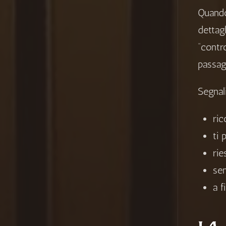
Quando
dettag
“contr
passag
Segnal
ric
ti 
rie
sen
a f