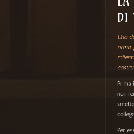
LA
DI
Uno de
ritmo, 
rallen
costrui
Prima i
non re
smette
colleg
Per es