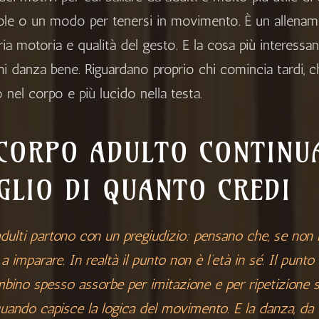
ole o un modo per tenersi in movimento. È un allena
a motoria e qualità del gesto. E la cosa più interessa
hi danza bene. Riguardano proprio chi comincia tardi, ch
 nel corpo e più lucido nella testa.
 CORPO ADULTO CONTINU
GLIO DI QUANTO CREDI
adulti partono con un pregiudizio: pensano che, se non h
a imparare. In realtà il punto non è l’età in sé. Il punt
bino spesso assorbe per imitazione e per ripetizione s
uando capisce la logica del movimento. E la danza, da 