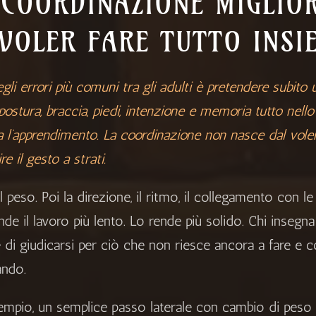
 COORDINAZIONE MIGLIO
 VOLER FARE TUTTO INSI
gli errori più comuni tra gli adulti è pretendere subito
postura, braccia, piedi, intenzione e memoria tutto nell
ta l’apprendimento. La coordinazione non nasce dal vole
re il gesto a strati.
l peso. Poi la direzione, il ritmo, il collegamento con 
nde il lavoro più lento. Lo rende più solido. Chi inseg
 di giudicarsi per ciò che non riesce ancora a fare e c
ando.
empio, un semplice passo laterale con cambio di peso p