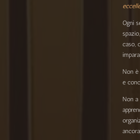
eccelle
Ogni s
spazio
caso, 
impara
Non è 
e conc
Non a
appren
organi
ancora