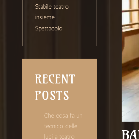
Stabile teatro
insieme
Spettacolo
RECENT
POSTS
Che cosa fa un
tecnico delle
BA
luci a teatro