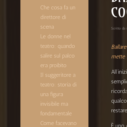
Che cosa fa un
CO
direttore di
scena
Scritto da
Le donne nel
teatro: quando
Ballar
salire sul palco
mette 
era proibito
All’in
Il suggeritore a
semplic
teatro: storia di
ricord
una figura
qualco
invisibile ma
restare
fondamentale
Come facevano
È uno d