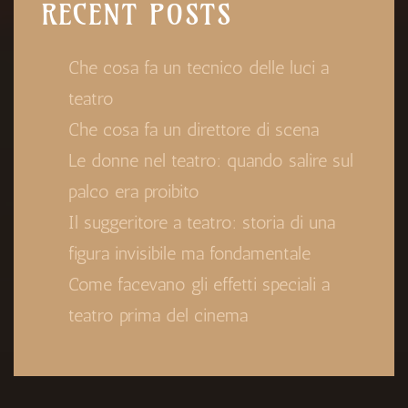
RECENT POSTS
Che cosa fa un tecnico delle luci a
teatro
Che cosa fa un direttore di scena
Le donne nel teatro: quando salire sul
palco era proibito
Il suggeritore a teatro: storia di una
figura invisibile ma fondamentale
Come facevano gli effetti speciali a
teatro prima del cinema