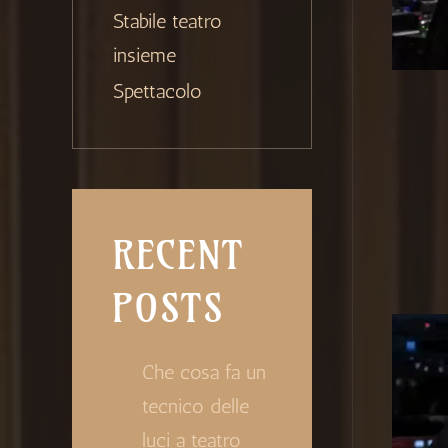
Stabile teatro
insieme
Spettacolo
RECENT
POSTS
Che cosa fa un
tecnico delle
luci a teatro