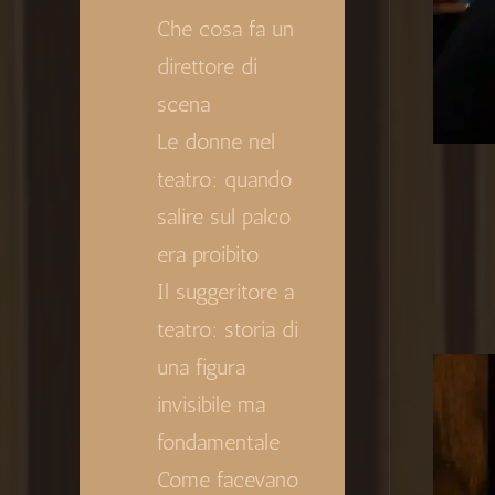
Che cosa fa un
direttore di
scena
Le donne nel
teatro: quando
salire sul palco
era proibito
Il suggeritore a
teatro: storia di
una figura
invisibile ma
fondamentale
Come facevano