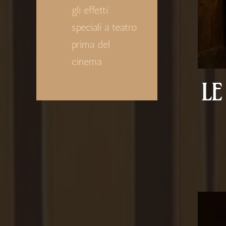
gli effetti
speciali a teatro
prima del
cinema
LE