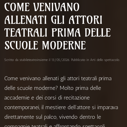
COME VENIVANO
ALLENATI GLI ATTORI
TEATRALI PRIMA DELLE
SCUOLE MODERNE
Scritto da
stabileteatroinsieme
il
13/05/2026
. Pubblicato in
Arti dello spettacolo
.
Come venivano allenati gli attori teatrali prima
delle scuole moderne? Molto prima delle
accademie e dei corsi di recitazione
contemporanei, il mestiere dell’attore si imparava
direttamente sul palco, vivendo dentro le
compagnie teatrali e affrontando spettacoli