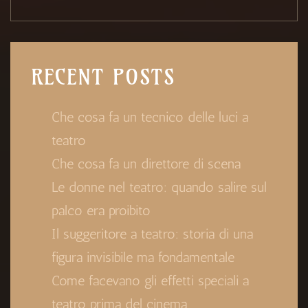
RECENT POSTS
Che cosa fa un tecnico delle luci a
teatro
Che cosa fa un direttore di scena
Le donne nel teatro: quando salire sul
palco era proibito
Il suggeritore a teatro: storia di una
figura invisibile ma fondamentale
Come facevano gli effetti speciali a
teatro prima del cinema