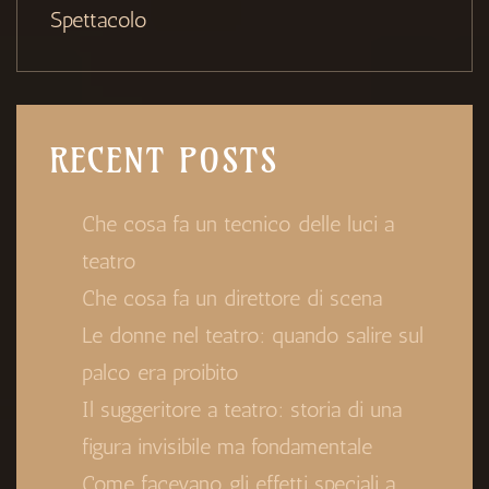
Spettacolo
RECENT POSTS
Che cosa fa un tecnico delle luci a
teatro
Che cosa fa un direttore di scena
Le donne nel teatro: quando salire sul
palco era proibito
Il suggeritore a teatro: storia di una
figura invisibile ma fondamentale
Come facevano gli effetti speciali a