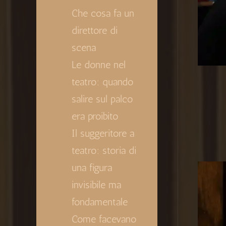
Che cosa fa un
direttore di
scena
Le donne nel
teatro: quando
salire sul palco
era proibito
Il suggeritore a
teatro: storia di
una figura
invisibile ma
fondamentale
Come facevano