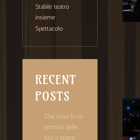
Stabile teatro
insieme
Spettacolo
RECENT
POSTS
Che cosa fa un
tecnico delle
luci a teatro