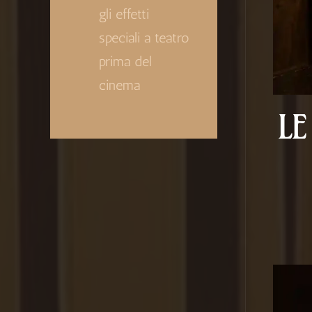
gli effetti
speciali a teatro
prima del
cinema
LE